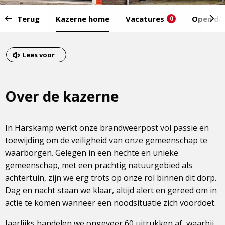
Start
Terug
Kazerne home
Vacatures
Open da
0
van
het
Eind
menu:
van
Dit
Lees voor
het
is
menu
een
Over de kazerne
externe
pagina
In Harskamp werkt onze brandweerpost vol passie en
toewijding om de veiligheid van onze gemeenschap te
waarborgen. Gelegen in een hechte en unieke
gemeenschap, met een prachtig natuurgebied als
achtertuin, zijn we erg trots op onze rol binnen dit dorp.
Dag en nacht staan we klaar, altijd alert en gereed om in
actie te komen wanneer een noodsituatie zich voordoet.
Jaarlijks handelen we ongeveer 60 uitrukken af, waarbij