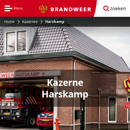
zoeken
Menu
Brandweer
Open
navigatie
Home
Kazernes
Harskamp
Kazerne
Harskamp