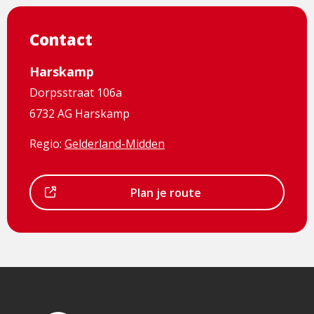
Contact
Harskamp
Dorpsstraat 106a
6732 AG Harskamp
Regio:
Gelderland-Midden
Dit
Plan je route
is
een
externe
pagina