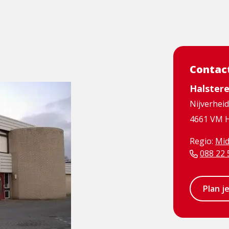
Contac
Halster
Nijverhei
4661 VM H
Regio:
Mid
088 22 
Plan j