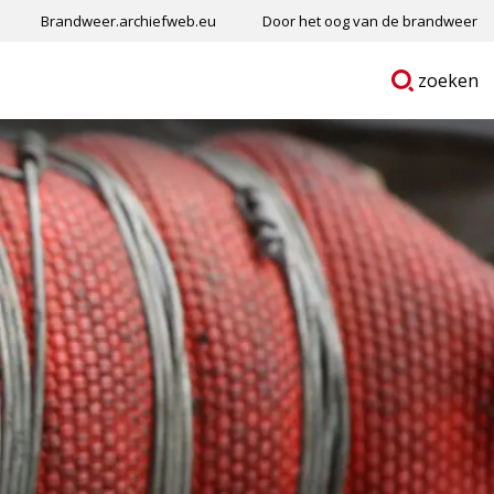
Brandweer.archiefweb.eu
Door het oog van de brandweer
Ga
p
zoeken
naar