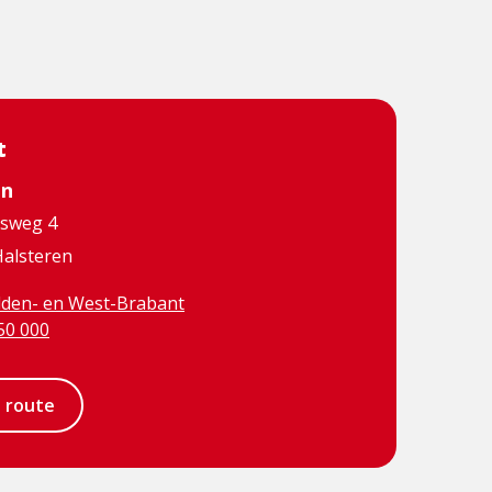
t
en
dsweg 4
alsteren
den- en West-Brabant
50 000
e route