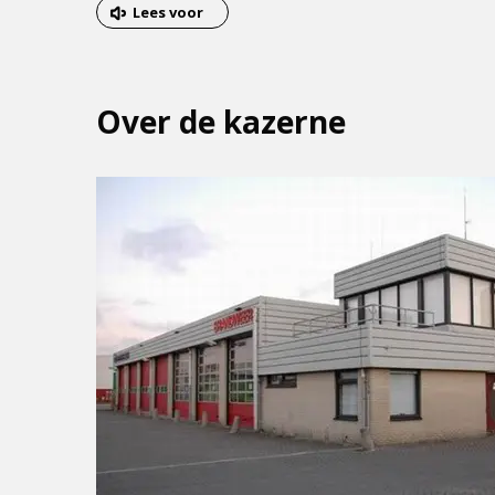
van
Lees voor
het
menu
Over de kazerne