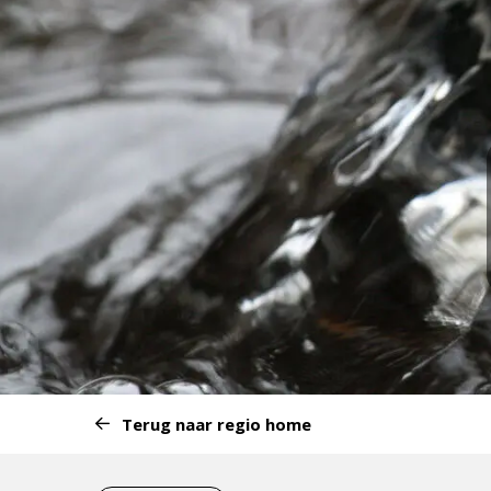
Start
Terug naar regio home
van
het
Eind
menu: