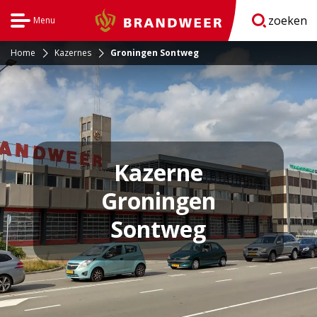
zoeken
Menu
Brandweer
Open
navigatie
Home
Kazernes
Groningen Sontweg
Kazerne
Groningen
Sontweg