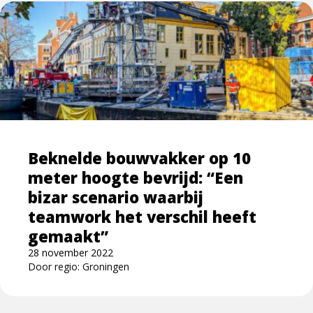
Lees
meer
over
Beknelde
bouwvakker
op
10
meter
hoogte
Beknelde bouwvakker op 10
bevrijd:
meter hoogte bevrijd: “Een
“Een
bizar
bizar scenario waarbij
scenario
teamwork het verschil heeft
waarbij
gemaakt”
teamwork
28 november 2022
het
Door regio: Groningen
verschil
heeft
gemaakt”