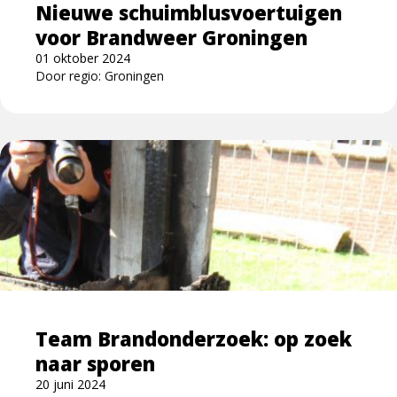
Nieuwe schuimblusvoertuigen
voor Brandweer Groningen
01 oktober 2024
Door regio: Groningen
Lees
meer
over
Team
Brandonderzoek:
op
zoek
naar
sporen
Team Brandonderzoek: op zoek
naar sporen
20 juni 2024