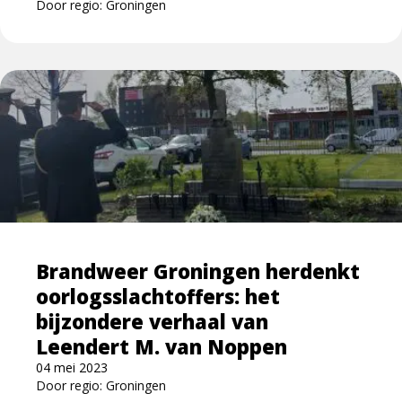
Door regio: Groningen
Lees
meer
over
Brandweer
Groningen
herdenkt
oorlogsslachtoffers:
het
bijzondere
Brandweer Groningen herdenkt
verhaal
oorlogsslachtoffers: het
van
Leendert
bijzondere verhaal van
M.
Leendert M. van Noppen
van
04 mei 2023
Noppen
Door regio: Groningen