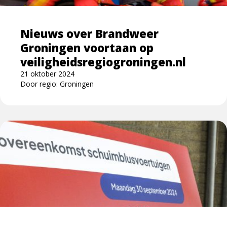
voortaan
op
Nieuws over Brandweer
veiligheidsregiogroningen.nl
Groningen voortaan op
veiligheidsregiogroningen.nl
21 oktober 2024
Door regio: Groningen
Lees
meer
over
Nieuwe
schuimblusvoertuigen
voor
Brandweer
Groningen