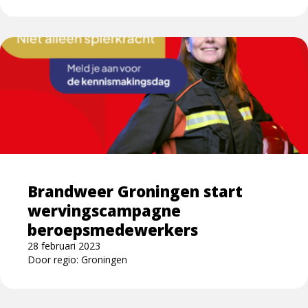
Lees
meer
over
Brandweer
Groningen
start
wervingscampagne
beroepsmedewerkers
Brandweer Groningen start
wervingscampagne
beroepsmedewerkers
28 februari 2023
Door regio: Groningen