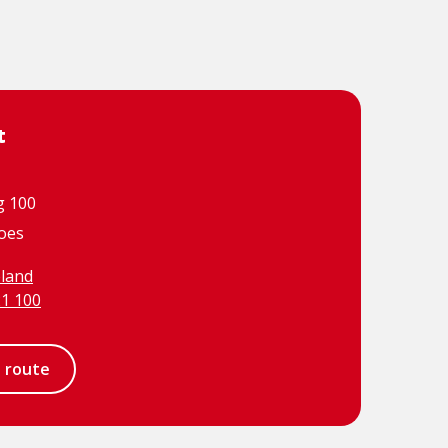
t
g 100
oes
land
21 100
e route