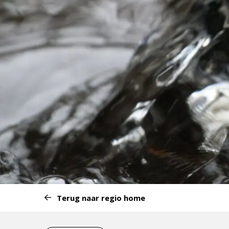
Start
Terug naar regio home
van
het
Eind
menu: