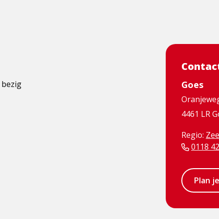
Contac
 bezig
Goes
Oranjewe
4461 LR G
Regio:
Zee
0118 4
Plan j