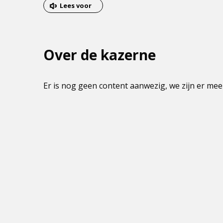
van
Lees voor
het
menu
Over de kazerne
Er is nog geen content aanwezig, we zijn er mee