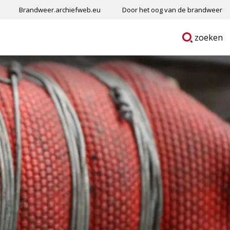
Brandweer.archiefweb.eu
Door het oog van de brandweer
Ga
p
zoeken
naar