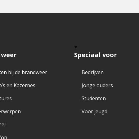
dweer
Speciaal voor
en bij de brandweer
Bedrijven
o’s en Kazernes
Jonge ouders
tures
Studenten
erwerpen
Voor jeugd
eel
fon