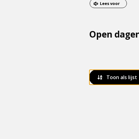
van
Dit
Lees voor
het
is
menu
een
externe
Open dage
pagina
Toon als lijst