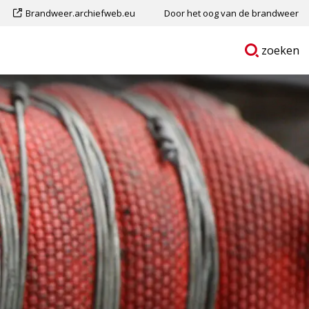
Dit
Brandweer.archiefweb.eu
Door het oog van de brandweer
is
Ga
p
zoeken
een
naar
externe
pagina