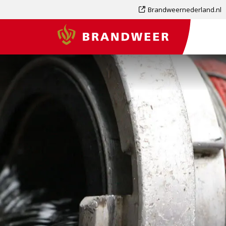
Dit
Brandweernederland.nl
is
Brandweer
een
externe
pagina