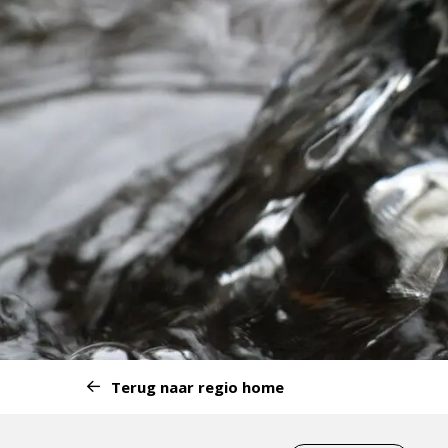
Start
Terug naar regio home
van
het
Eind
menu: