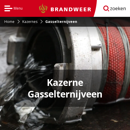
zoeken
Menu
Brandweer
Open
navigatie
Home
Kazernes
Gasselternijveen
Kazerne
Gasselternijveen