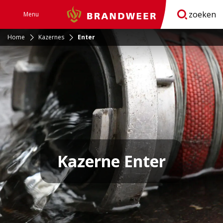
zoeken
Menu
Brandweer
Open
navigatie
Home
Kazernes
Enter
Kazerne Enter