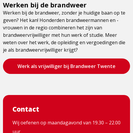
Werken bij de brandweer
Werken bij de brandweer, zonder je huidige baan op te
geven? Het kan! Honderden brandweermannen en -
vrouwen in de regio combineren het zijn van
brandweervrijwilliger met hun werk of studie. Meer
weten over het werk, de opleiding en vergoedingen die
je als brandweervrijwilliger krijgt?
Bezoek
Werk als vrijwilliger bij Brandweer Twente
de
pagina
Contact
Wij oefenen op maandagavond van 19.30 – 22.00
uur