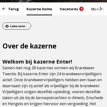
Start
Terug
Kazerne home
Vacatures
Open da
0
van
het
Eind
menu:
van
Lees voor
het
menu
Over de kazerne
Welkom bij kazerne Enter!
Samen met nog 28 kazernes vormen wij Brandweer
Twente. Bij kazerne Enter zijn 24 brandweervrijwilligers
actief. Onze brandweervrijwilligers hebben een baan en
daarnaast zijn zij actief als vrijwilliger bij de brandweer.
Vrijwilligers volgen dezelfde opleiding, voeren dezelfde
taken uit als bij de beroepskrachten in Almelo, Enschede
en Hengelo en krijgen hiervoor een vergoeding. Het