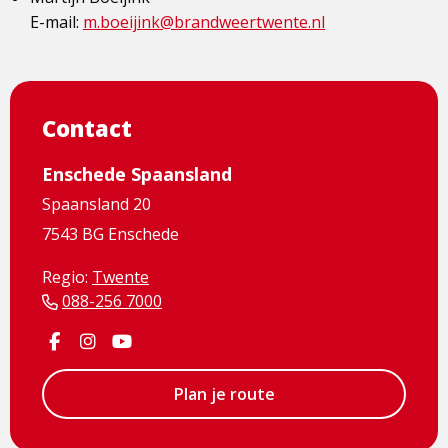
E-mail:
m.boeijink@brandweertwente.nl
Contact
Enschede Spaansland
Spaansland 20
7543 BG Enschede
Regio:
Twente
088-256 7000
Visit
Visit
Visit
Facebook
Instagram
Youtube
page
page
page
Plan je route