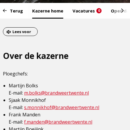
Start
Terug
Kazerne home
Vacatures
Open da
0
van
het
Eind
menu:
van
Lees voor
het
menu
Over de kazerne
Ploegchefs:
Martijn Bolks
E-mail:
m.bolks@brandweertwente.nl
Sjaak Monnikhof
E-mail:
s.monnikhof@brandweertwente.nl
Frank Manden
E-mail:
f.manden@brandweertwente.nl
Martijn Boeijink