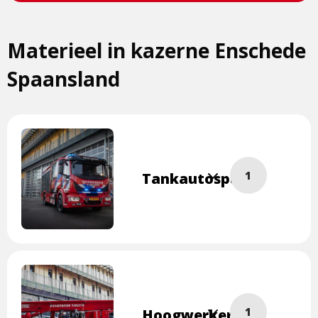
Materieel in kazerne Enschede
Spaansland
Lees
1
Tankautospuit
meer
overTankautospui
Klik
op
de
foto
om
Lees
1
Hoogwerker