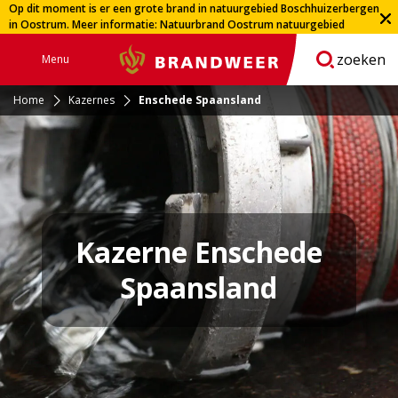
Op dit moment is er een grote brand in natuurgebied Boschhuizerbergen
in Oostrum. Meer informatie:
Natuurbrand Oostrum natuurgebied
Boschhuizerbergen | Veiligheidsregio Limburg-Noord
zoeken
Menu
Brandweer
Open
navigatie
Home
Kazernes
Enschede Spaansland
Kazerne Enschede
Spaansland