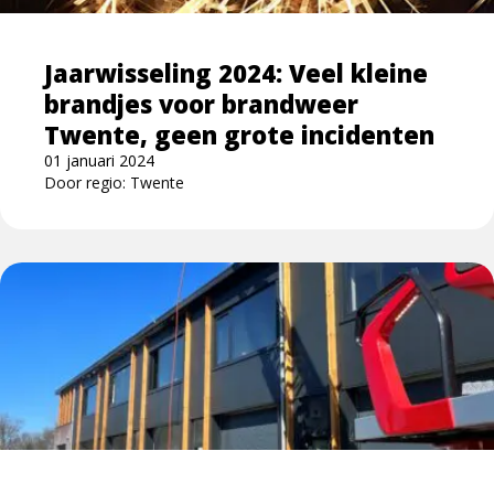
brandjes
voor
Jaarwisseling 2024: Veel kleine
brandweer
brandjes voor brandweer
Twente,
geen
Twente, geen grote incidenten
grote
01 januari 2024
incidenten
Door regio: Twente
Lees
meer
over
Grote
brand
bedrijfsverzamelgebouw
Hengelo