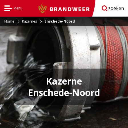
zoeken
Menu
Brandweer
Open
navigatie
Home
Kazernes
Enschede-Noord
Kazerne
Enschede-Noord