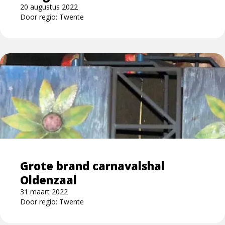
20 augustus 2022
Door regio: Twente
Lees
meer
over
Grote
brand
carnavalshal
Oldenzaal
Grote brand carnavalshal
Oldenzaal
31 maart 2022
Door regio: Twente