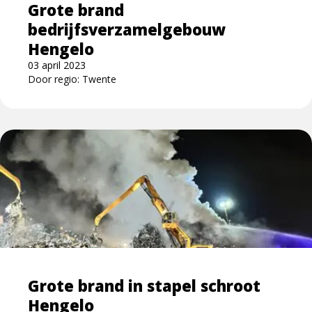
Grote brand
bedrijfsverzamelgebouw
Hengelo
03 april 2023
Door regio: Twente
Lees
meer
over
Grote
brand
in
stapel
schroot
Hengelo
Grote brand in stapel schroot
Hengelo