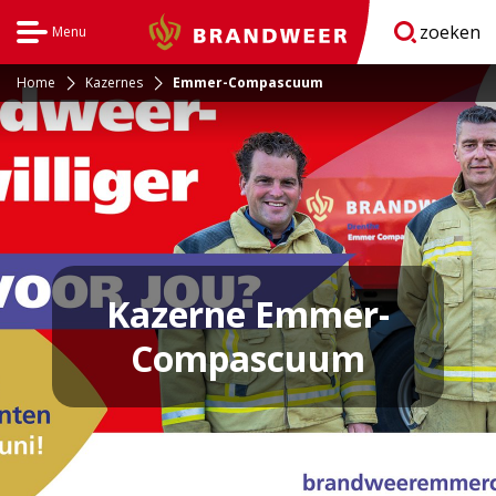
zoeken
Menu
Brandweer
Open
navigatie
Home
Kazernes
Emmer-Compascuum
Kazerne Emmer-
Compascuum