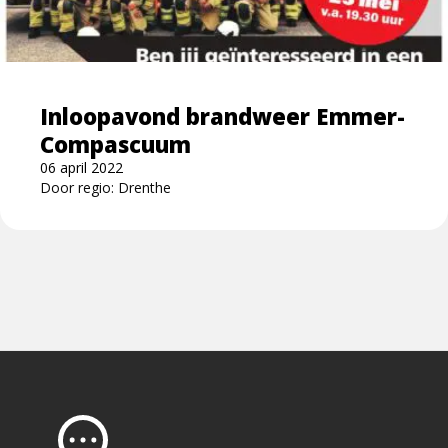
Emmer-
Compascuum
Inloopavond brandweer Emmer-
Compascuum
06 april 2022
Door regio: Drenthe