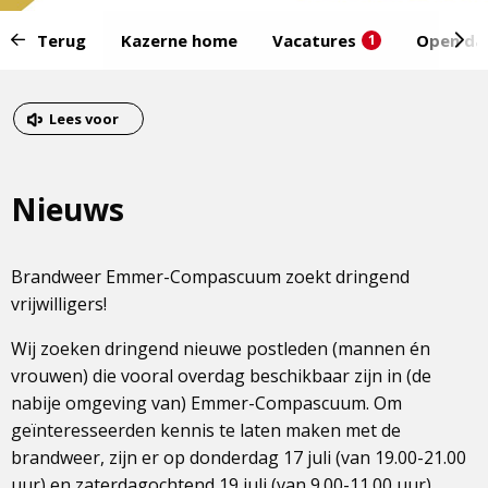
Start
Terug
Kazerne home
Vacatures
Open da
1
van
het
Eind
menu:
van
Dit
Lees voor
het
is
menu
een
Nieuws
externe
pagina
Brandweer Emmer-Compascuum zoekt dringend
vrijwilligers!
Wij zoeken dringend nieuwe postleden (mannen én
vrouwen) die vooral overdag beschikbaar zijn in (de
nabije omgeving van) Emmer-Compascuum. Om
geïnteresseerden kennis te laten maken met de
brandweer, zijn er op donderdag 17 juli (van 19.00-21.00
uur) en zaterdagochtend 19 juli (van 9.00-11.00 uur)