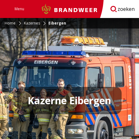
zoeken
Menu
Brandweer
Open
navigatie
Home
Kazernes
Eibergen
Kazerne Eibergen