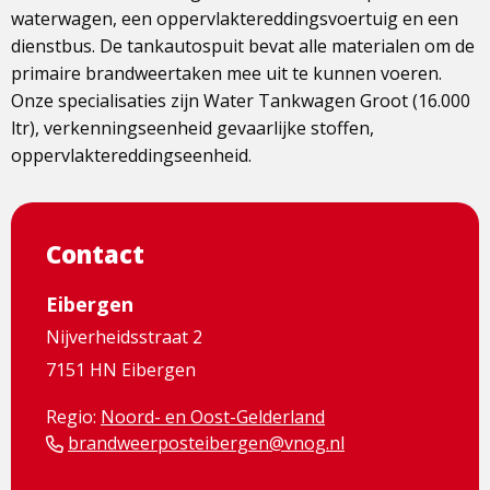
waterwagen, een oppervlaktereddingsvoertuig en een
dienstbus. De tankautospuit bevat alle materialen om de
primaire brandweertaken mee uit te kunnen voeren.
Onze specialisaties zijn Water Tankwagen Groot (16.000
ltr), verkenningseenheid gevaarlijke stoffen,
oppervlaktereddingseenheid.
Contact
Eibergen
Nijverheidsstraat 2
7151 HN Eibergen
Regio:
Noord- en Oost-Gelderland
brandweerposteibergen@vnog.nl