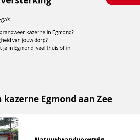
versterking
ga’s.
e brandweer kazerne in Egmond?
igheid van jouw dorp?
je in Egmond, veel thuis of in
in kazerne Egmond aan Zee
Natuurbrandvoertuig