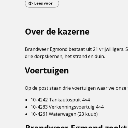
van
Lees voor
het
menu
Over de kazerne
Brandweer Egmond bestaat uit 21 vrijwilligers. S
drie dorpskernen, het strand en duin.
Voertuigen
Op de post staan drie voertuigen waar we onze
10-4242 Tankautospuit 4×4
10-4283 Verkenningsvoertuig 4×4
10-4261 Waterwagen (23 kuub)