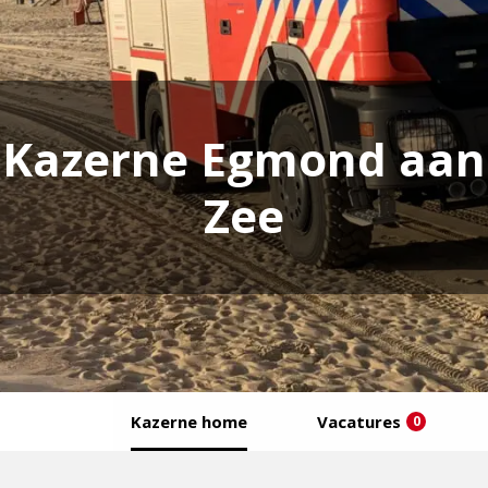
Kazerne Egmond aan
Zee
Kazerne home
Vacatures
0