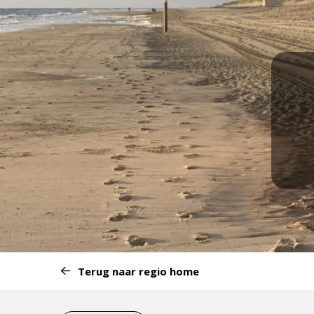
Start
Terug naar regio home
van
het
Eind
menu: