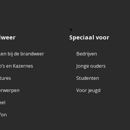
dweer
Speciaal voor
en bij de brandweer
Bedrijven
o’s en Kazernes
Jonge ouders
tures
Studenten
erwerpen
Voor jeugd
eel
fon