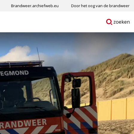
Brandweer.archiefweb.eu
Door het oog van de brandweer
Ga
p
zoeken
naar