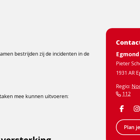
Contac
amen bestrijden zij de incidenten in de
Egmond 
Pieter Sc
1931 AR 
Regio:
Noo
112
 taken mee kunnen uitvoeren:
Visit
Face
Plan j
page