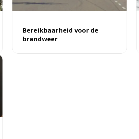
j
d
o
Bereikbaarheid voor de
brandweer