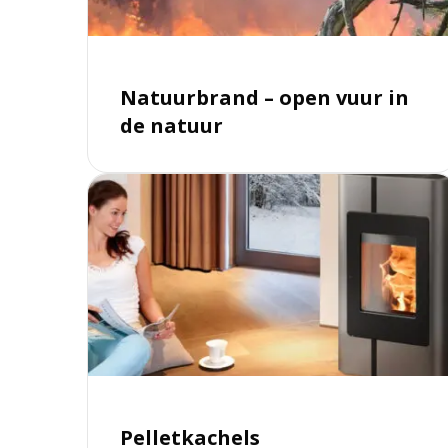
in
de
natuur
Natuurbrand – open vuur in
de natuur
Lees
meer
over
Pelletkachels
Pelletkachels