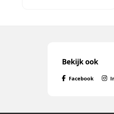
Bekijk ook
Volg
Facebook
I
ons
op
Facebo
f