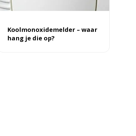
e
ie
p?
Koolmonoxidemelder – waar
hang je die op?