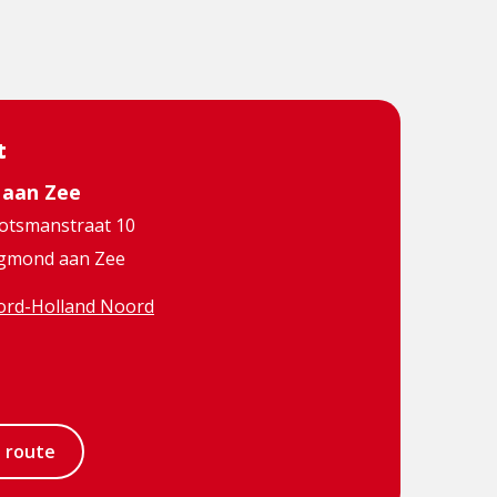
t
aan Zee
hotsmanstraat 10
Egmond aan Zee
rd-Holland Noord
Visit
book
Instagram
e route
page