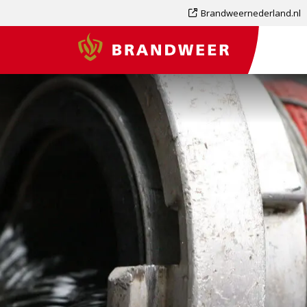
Dit
Brandweernederland.nl
is
Brandweer
een
externe
pagina