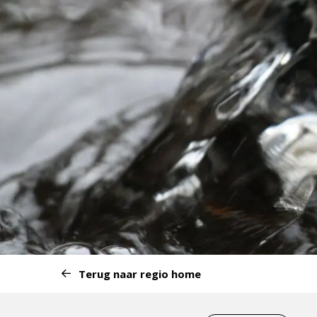
Start
Terug naar regio home
van
het
Eind
menu: