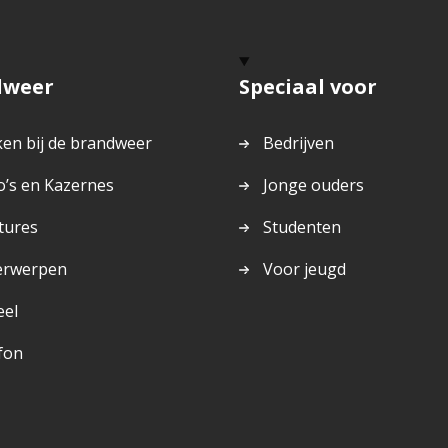
dweer
Speciaal voor
en bij de brandweer
Bedrijven
o’s en Kazernes
Jonge ouders
tures
Studenten
erwerpen
Voor jeugd
eel
fon