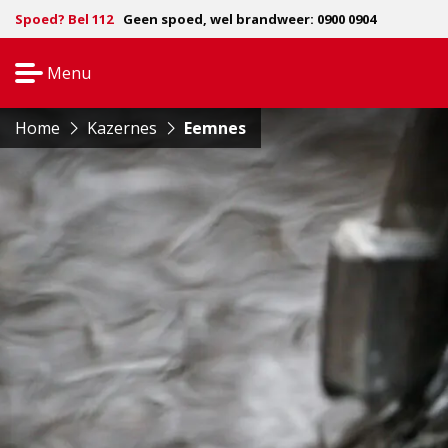
Spoed? Bel 112
Geen spoed, wel brandweer: 0900 0904
Menu
Open
navigatie
Home
Kazernes
Eemnes