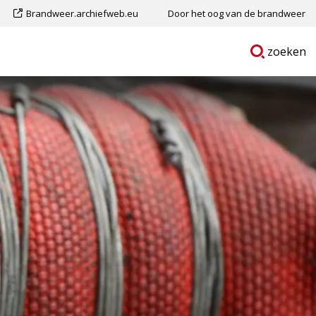
Dit
Brandweer.archiefweb.eu
Door het oog van de brandweer
is
Ga
p
zoeken
een
naar
externe
pagina