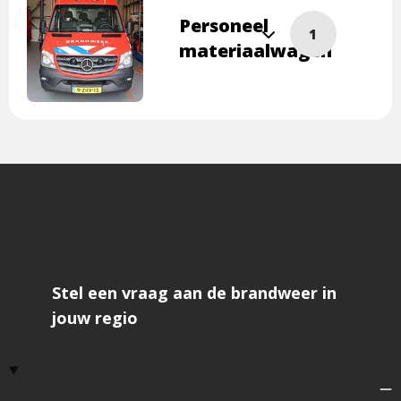
foto
Personeel
om
Lees
1
te
materiaalwagen
meer
vergroten
overPersoneel
materiaalwagen
Klik
op
de
foto
om
te
vergroten
Stel een vraag aan de brandweer in
jouw regio