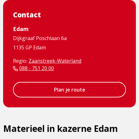
Contact
Edam
Dijkgraaf Poschlaan 6a
1135 GP Edam
Regio:
Zaanstreek-Waterland
088 - 751 20 00
Plan je route
Materieel in kazerne Edam