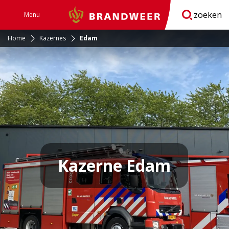
zoeken
Menu
Brandweer
Open
navigatie
Home
Kazernes
Edam
Kazerne Edam