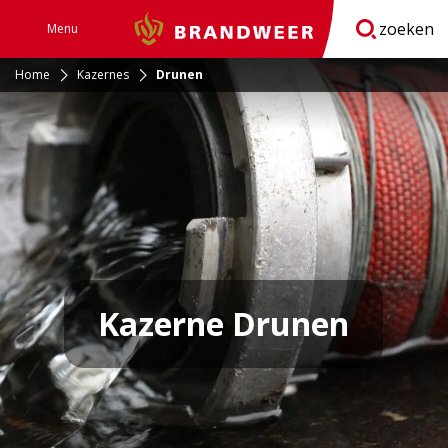
zoeken
Menu
Brandweer
Open
navigatie
Home
Kazernes
Drunen
Kazerne Drunen