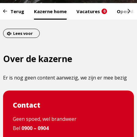
Start
Terug
Kazerne home
Vacatures
Open da
0
van
het
Eind
menu:
van
Lees voor
het
menu
Over de kazerne
Er is nog geen content aanwezig, we zijn er mee bezig
Contact
Geen spoed, wel brandweer
Bel
0900 – 0904