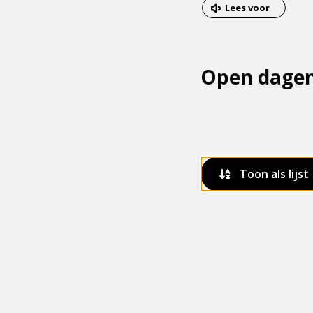
van
Dit
Lees voor
het
is
menu
een
externe
Open dage
pagina
Toon als lijst