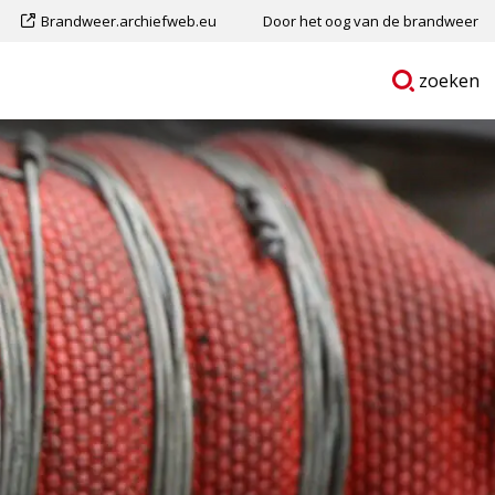
Dit
Brandweer.archiefweb.eu
Door het oog van de brandweer
is
Ga
p
zoeken
een
naar
externe
pagina