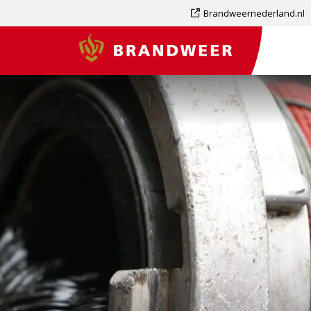
Dit
Brandweernederland.nl
is
Brandweer
een
externe
pagina