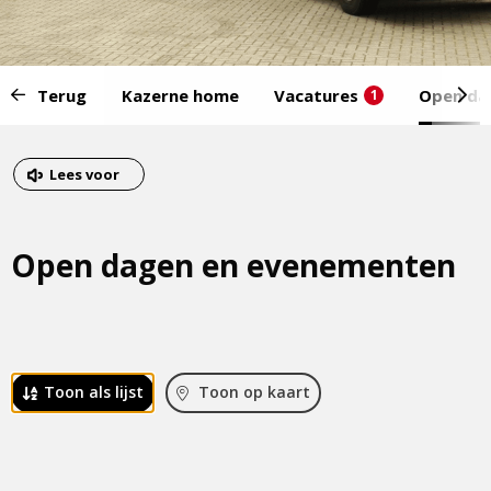
Start
Terug
Kazerne home
Vacatures
Open da
1
van
het
Eind
menu:
van
Dit
Lees voor
het
is
menu
een
Open dagen en evenementen
externe
pagina
 Toon als lijst
 Toon op kaart