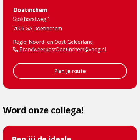
Doetinchem
Stokhorstweg 1
7006 GA Doetinchem
Regio:
Noord- en Oost-Gelderland
BrandweerpostDoetinchem@vnog.nl
Plan je route
Word onze collega!
Ben jij de ideale