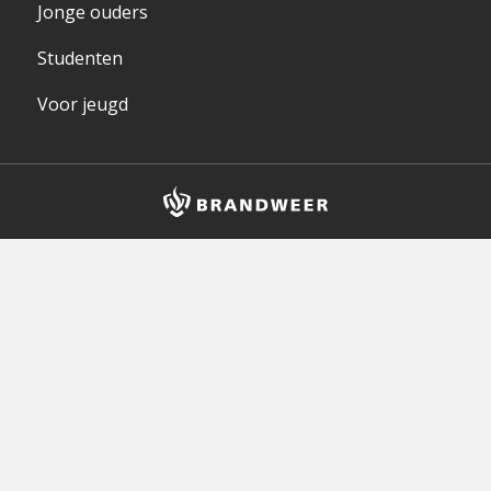
Jonge ouders
Studenten
Voor jeugd
Brandweer
logo
en
homepagelink