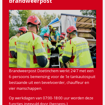
brandweerpost
Brandweerpost Doetinchem werkt 24/7 met een
6-persoons bemensing voor de 1e tankautospuit
bestaande uit een bevelvoerder, chauffeur en
vier manschappen.
Op werkdagen van 07:00-18:00 uur worden deze
functies ingevuld door (beroeps-)