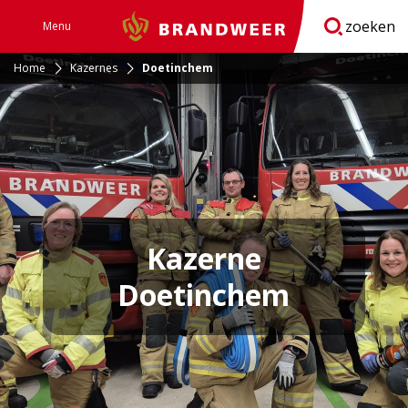
zoeken
Menu
Brandweer
Open
navigatie
Home
Kazernes
Doetinchem
Kazerne
Doetinchem