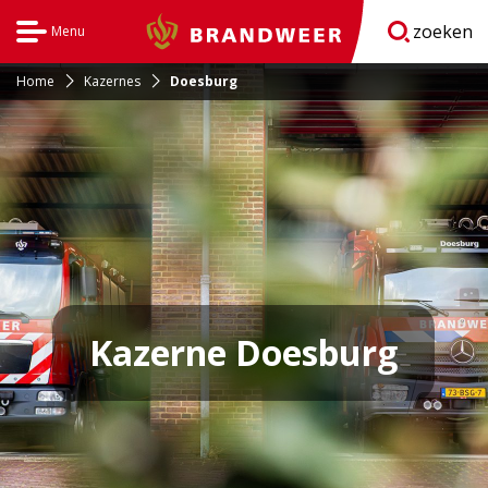
zoeken
Menu
Brandweer
Open
navigatie
Home
Kazernes
Doesburg
Kazerne Doesburg