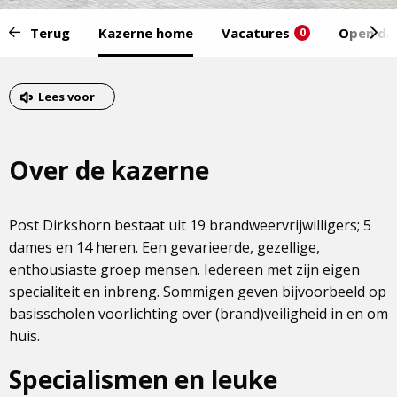
Start
Terug
Kazerne home
Vacatures
Open da
0
van
het
Eind
menu:
van
Lees voor
het
menu
Over de kazerne
Post Dirkshorn bestaat uit 19 brandweervrijwilligers; 5
dames en 14 heren. Een gevarieerde, gezellige,
enthousiaste groep mensen. Iedereen met zijn eigen
specialiteit en inbreng. Sommigen geven bijvoorbeeld op
basisscholen voorlichting over (brand)veiligheid in en om
huis.
Specialismen en leuke