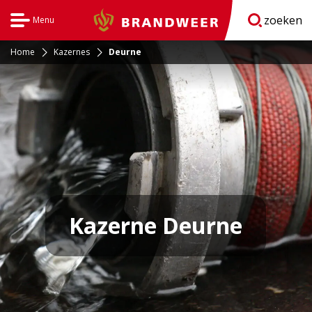
zoeken
Menu
Brandweer
Open
navigatie
Home
Kazernes
Deurne
Kazerne Deurne