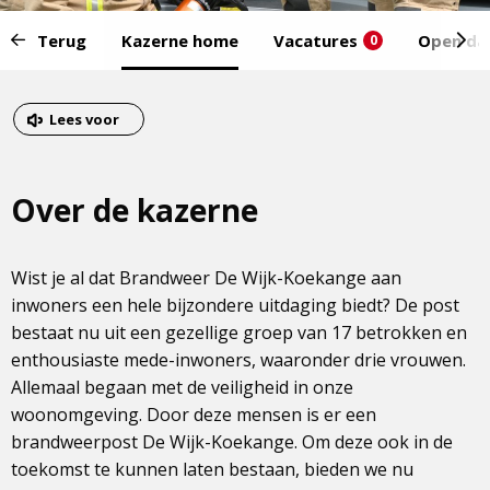
Start
Terug
Kazerne home
Vacatures
Open da
0
van
het
Eind
menu:
van
Dit
Lees voor
het
is
menu
een
Over de kazerne
externe
pagina
Wist je al dat Brandweer De Wijk-Koekange aan
inwoners een hele bijzondere uitdaging biedt? De post
bestaat nu uit een gezellige groep van 17 betrokken en
enthousiaste mede-inwoners, waaronder drie vrouwen.
Allemaal begaan met de veiligheid in onze
woonomgeving. Door deze mensen is er een
brandweerpost De Wijk-Koekange. Om deze ook in de
toekomst te kunnen laten bestaan, bieden we nu