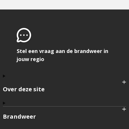
externe
Facebook-
pagina
f
Stel een vraag aan de brandweer in
jouw regio
Over deze site
Brandweer