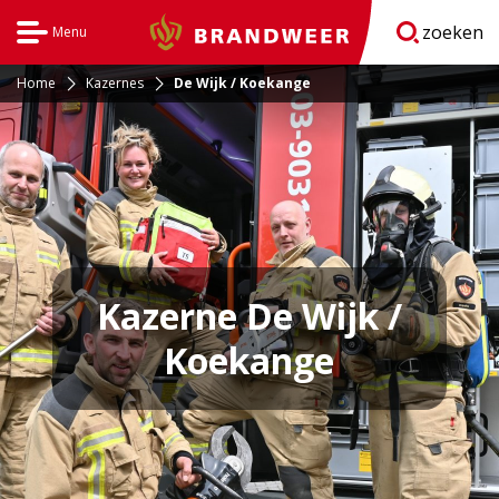
zoeken
Menu
Brandweer
Open
navigatie
Home
Kazernes
De Wijk / Koekange
Kazerne De Wijk /
Koekange