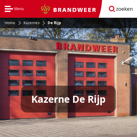
zoeken
Menu
Brandweer
Open
navigatie
Home
Kazernes
De Rijp
Kazerne De Rijp