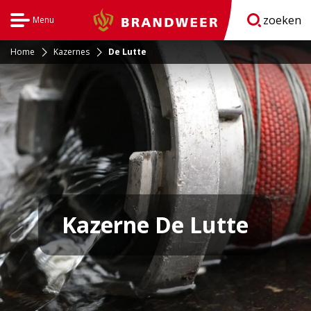
zoeken
Menu
Brandweer
Open
navigatie
Home
Kazernes
De Lutte
Kazerne De Lutte