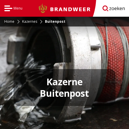
zoeken
Menu
Brandweer
Open
navigatie
Home
Kazernes
Buitenpost
Kazerne
Buitenpost