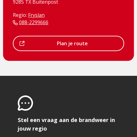
9285 TX Buitenpost
Regio:
Fryslan
088-2299666
Dit
Plan je route
is
een
externe
pagina
Stel een vraag aan de brandweer in
jouw regio