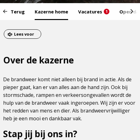
Start
Terug
Kazerne home
Vacatures
Open da
1
van
het
Eind
menu:
van
Dit
Lees voor
het
is
menu
een
Over de kazerne
externe
pagina
De brandweer komt niet alleen bij brand in actie. Als de
pieper gaat, kan er van alles aan de hand zijn. Ook bij
stormschade, rampen en verkeersongevallen wordt de
hulp van de brandweer vaak ingeroepen. Wij zijn er voor
het redden van mens en dier. Als brandweervrijwilliger
heb je een mooi en dankbaar vak.
Stap jij bij ons in?