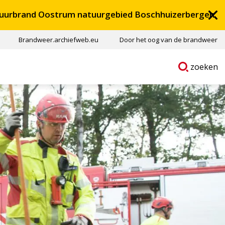
uurbrand Oostrum natuurgebied Boschhuizerbergen
Brandweer.archiefweb.eu
Door het oog van de brandweer
Ga
p
zoeken
naar