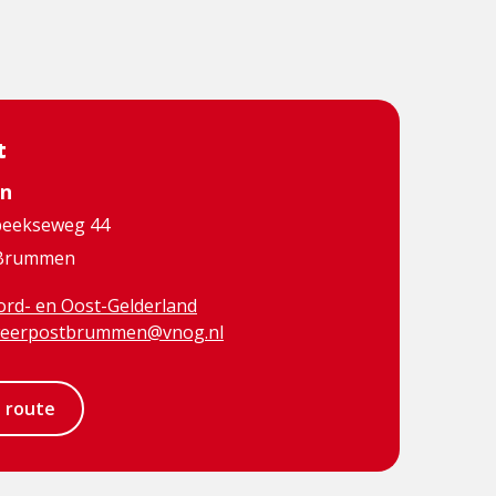
t
n
beekseweg 44
 Brummen
rd- en Oost-Gelderland
eerpostbrummen@vnog.nl
e route