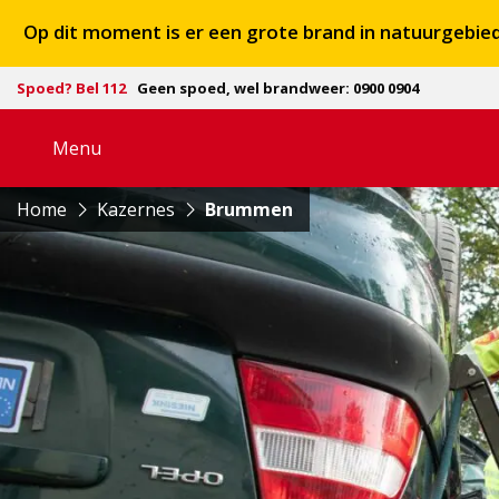
Op dit moment is er een grote brand in natuurgebi
Spoed? Bel 112
Geen spoed, wel brandweer: 0900 0904
Menu
Open
navigatie
Home
Kazernes
Brummen