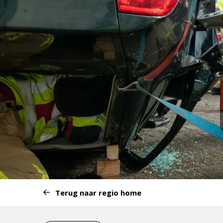
Start
Terug naar regio home
van
het
Eind
menu: