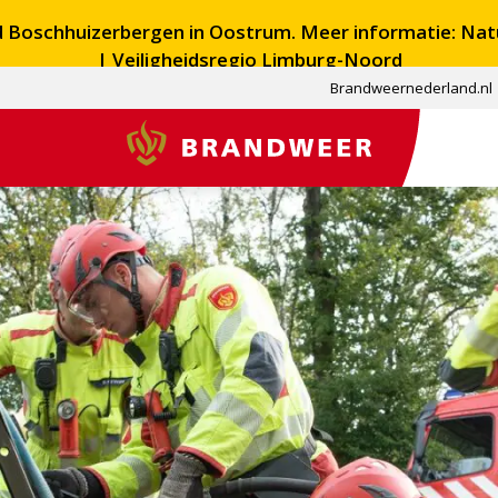
ed Boschhuizerbergen in Oostrum. Meer informatie:
Nat
| Veiligheidsregio Limburg-Noord
Brandweernederland.nl
Brandweer