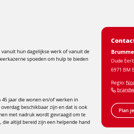
Contac
 vanuit hun dagelijkse werk of vanuit de
Brumme
dweerkazerne spoeden om hulp te bieden
Oude Eer
6971 BM
Regio:
Noo
brandw
45 jaar die wonen en/of werken in
overdag beschikbaar zijn en dat is ook
Plan j
nnen met nadruk wordt gevraagd om te
 die altijd bereid zijn een helpende hand