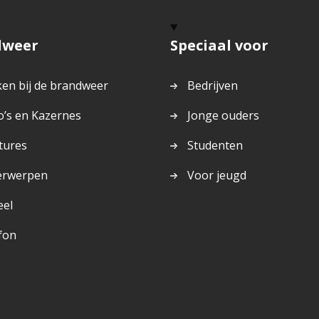
dweer
Speciaal voor
en bij de brandweer
Bedrijven
o’s en Kazernes
Jonge ouders
tures
Studenten
erwerpen
Voor jeugd
eel
fon