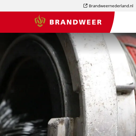
Dit
Brandweernederland.nl
is
Brandweer
een
externe
pagina