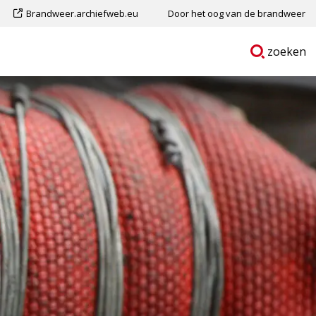
Dit
Brandweer.archiefweb.eu
Door het oog van de brandweer
is
Ga
p
zoeken
een
naar
externe
pagina