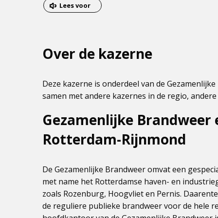
van
Dit
Lees voor
het
is
menu
een
externe
Over de kazerne
pagina
Deze kazerne is onderdeel van de Gezamenlijk
samen met andere kazernes in de regio, andere 
Gezamenlijke Brandweer 
Rotterdam-Rijnmond
De Gezamenlijke Brandweer omvat een gespecia
met name het Rotterdamse haven- en industri
zoals Rozenburg, Hoogvliet en Pernis. Daaren
de reguliere publieke brandweer voor de hele 