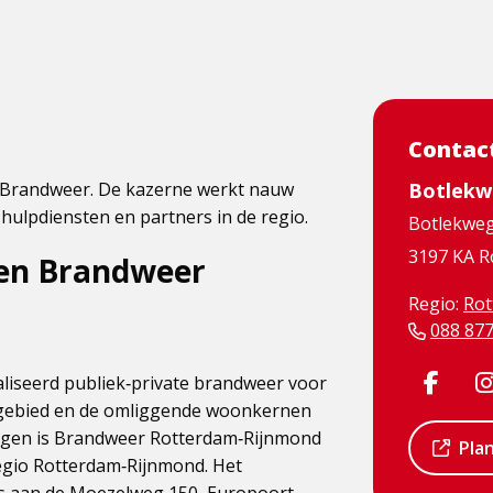
Contac
e Brandweer. De kazerne werkt nauw
Botlekw
hulpdiensten en partners in de regio.
Botlekweg
3197 KA R
en Brandweer
Regio:
Rot
088 87
Dit
Visit
Di
liseerd publiek‑private brandweer voor
egebied en de omliggende woonkernen
is
Face
is
tegen is Brandweer Rotterdam‑Rijnmond
Dit
Pla
een
pag
ee
regio Rotterdam‑Rijnmond. Het
is