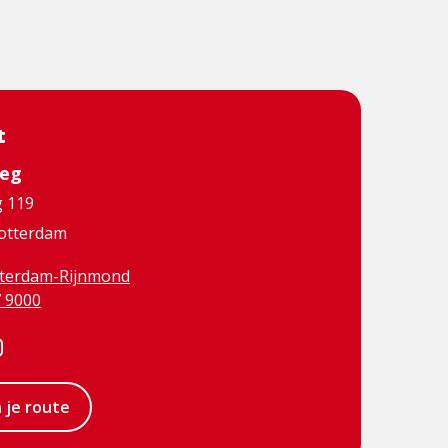
t
eg
 119
otterdam
terdam-Rijnmond
7 9000
t
Visit
book
Instagram
n je route
e
n
page