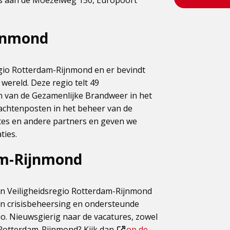
s aan de Moezelweg 150, Europoort
een
extern
ex
ext
pagina
pa
pag
jnmond
gio Rotterdam-Rijnmond en er bevindt
wereld. Deze regio telt 49
n van de Gezamenlijke Brandweer in het
wachtenposten in het beheer van de
s en andere partners en geven we
ties.
am-Rijnmond
n Veiligheidsregio Rotterdam-Rijnmond
en crisisbeheersing en ondersteunde
io. Nieuwsgierig naar de vacatures, zowel
 Rotterdam-Rijnmond? Kijk dan
op de