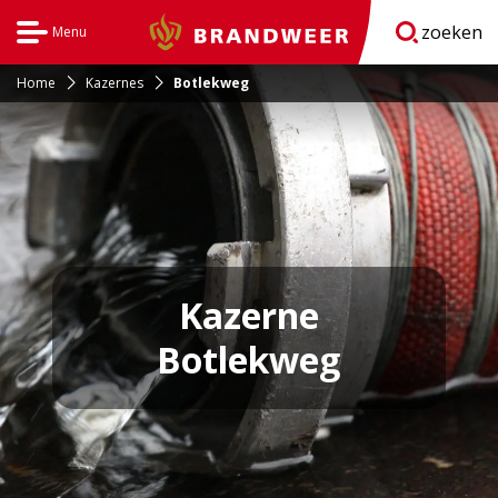
zoeken
Menu
Brandweer
Open
navigatie
Home
Kazernes
Botlekweg
Kazerne
Botlekweg