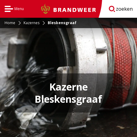
zoeken
Menu
Brandweer
Open
navigatie
Home
Kazernes
Bleskensgraaf
Kazerne
Bleskensgraaf