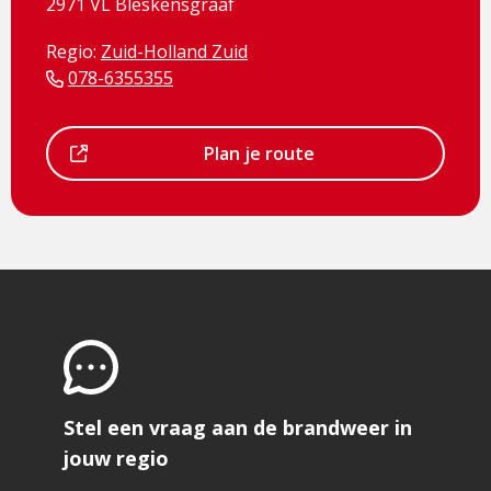
2971 VL Bleskensgraaf
Regio:
Zuid-Holland Zuid
078-6355355
Dit
Plan je route
is
een
externe
pagina
Stel een vraag aan de brandweer in
jouw regio