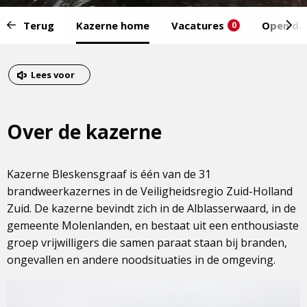
Start
Terug
Kazerne home
Vacatures
Open da
0
van
het
Eind
menu:
van
Dit
Lees voor
het
is
menu
een
Over de kazerne
externe
pagina
Kazerne Bleskensgraaf is één van de 31
brandweerkazernes in de Veiligheidsregio Zuid-Holland
Zuid. De kazerne bevindt zich in de Alblasserwaard, in de
gemeente Molenlanden, en bestaat uit een enthousiaste
groep vrijwilligers die samen paraat staan bij branden,
ongevallen en andere noodsituaties in de omgeving.