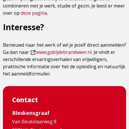
combineren met je werk, studie of gezin. Je leest er meer
over op
deze pagina
.
Interesse?
Benieuwd naar het werk of wil je jezelf direct aanmelden?
Ga dan naar
www.gabijdebrandweer.nl
. Je vindt er
Dit
verschillende ervaringsverhalen van vrijwilligers,
is
praktische informatie over het de opleiding en natuurlijk
een
het aanmeldformulier.
externe
pagina
Contact
Bleskensgraaf
Van Beukelaarweg 8