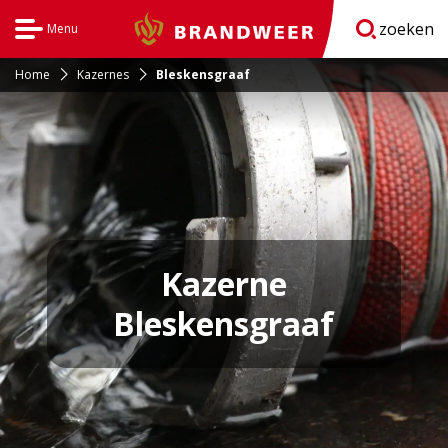
zoeken
Menu
Brandweer
Open
navigatie
Home
Kazernes
Bleskensgraaf
Kazerne
Bleskensgraaf