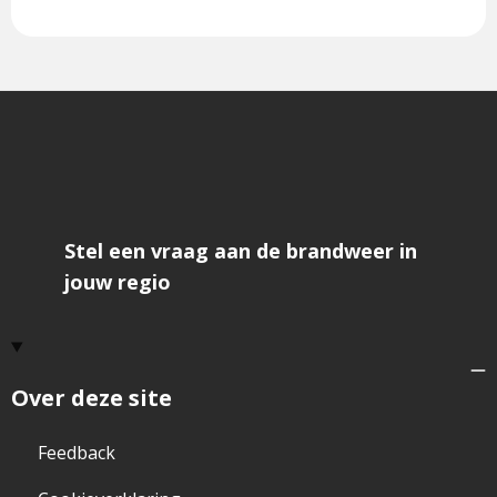
ons
Facebook-
op
f
Instagram
Stel een vraag aan de brandweer in
jouw regio
Over deze site
Feedback