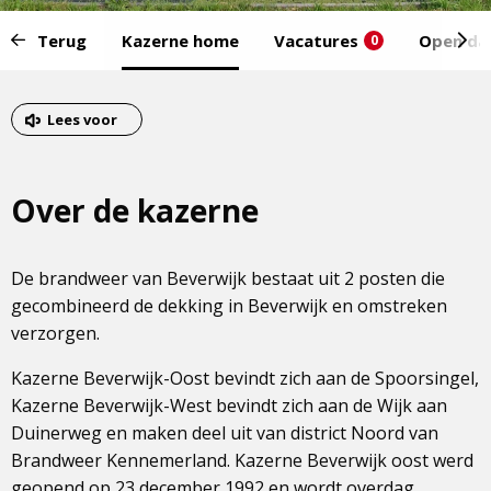
Start
Terug
Kazerne home
Vacatures
Open da
0
van
het
Eind
menu:
van
Lees voor
het
menu
Over de kazerne
De brandweer van Beverwijk bestaat uit 2 posten die
gecombineerd de dekking in Beverwijk en omstreken
verzorgen.
Kazerne Beverwijk-Oost bevindt zich aan de Spoorsingel,
Kazerne Beverwijk-West bevindt zich aan de Wijk aan
Duinerweg en maken deel uit van district Noord van
Brandweer Kennemerland. Kazerne Beverwijk oost werd
geopend op 23 december 1992 en wordt overdag