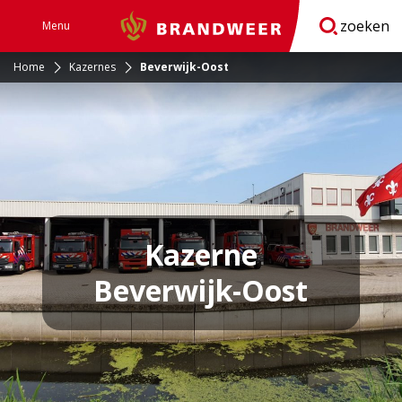
zoeken
Menu
Brandweer
Open
navigatie
Home
Kazernes
Beverwijk-Oost
Kazerne
Beverwijk-Oost