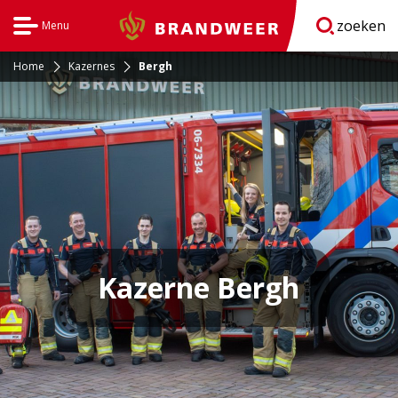
zoeken
Menu
Brandweer
Open
navigatie
Home
Kazernes
Bergh
Kazerne Bergh