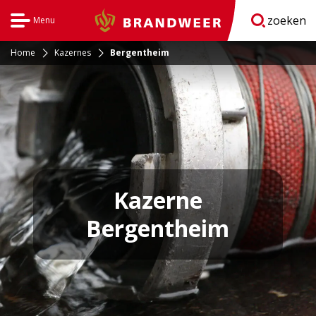
zoeken
Menu
Brandweer
Open
navigatie
Home
Kazernes
Bergentheim
Kazerne
Bergentheim