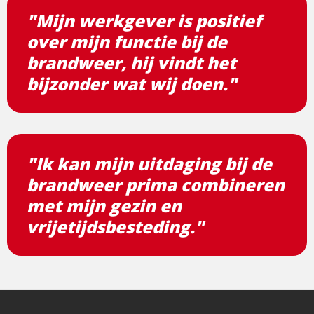
"Mijn werkgever is positief
over mijn functie bij de
brandweer, hij vindt het
bijzonder wat wij doen."
"Ik kan mijn uitdaging bij de
brandweer prima combineren
met mijn gezin en
vrijetijdsbesteding."