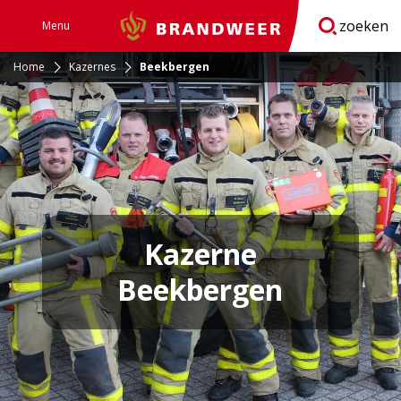
zoeken
Menu
Brandweer
Open
navigatie
Home
Kazernes
Beekbergen
Kazerne
Beekbergen