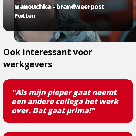
Manouchka - brandweerpost
Putten
Ook interessant voor
werkgevers
"Als mijn pieper gaat neemt
een andere collega het werk
over. Dat gaat prima!"