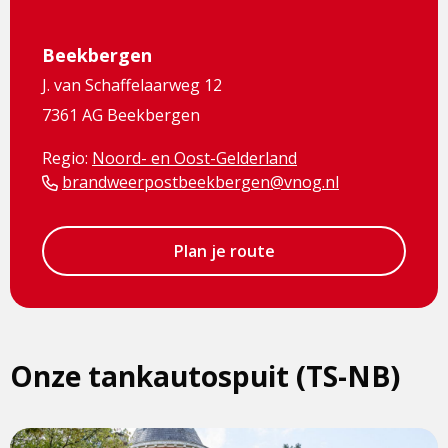
Beekbergen
J. van Schaffelaarweg 12
7361 AG Beekbergen
Regio:
Noord- en Oost-Gelderland
brandweerpostbeekbergen@vnog.nl
Plan je route
Onze tankautospuit (TS-NB)
View