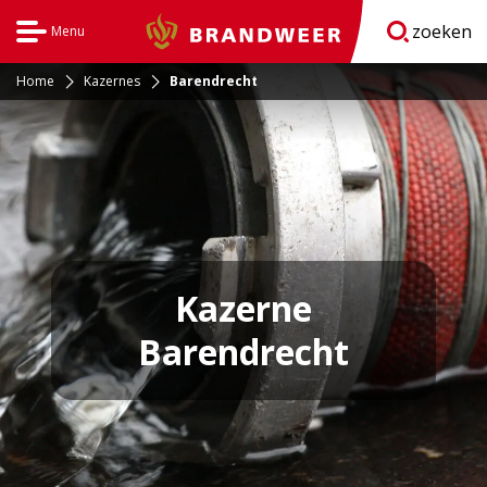
zoeken
Menu
Brandweer
Open
navigatie
Home
Kazernes
Barendrecht
Kazerne
Barendrecht