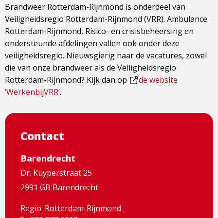
Brandweer Rotterdam-Rijnmond is onderdeel van
Veiligheidsregio Rotterdam-Rijnmond (VRR). Ambulance
Rotterdam-Rijnmond, Risico- en crisisbeheersing en
ondersteunde afdelingen vallen ook onder deze
veiligheidsregio. Nieuwsgierig naar de vacatures, zowel
die van onze brandweer als de Veiligheidsregio
Rotterdam-Rijnmond? Kijk dan op
de website
Dit
‘WerkenbijVRR’
.
is
een
externe
Contact
pagina
Barendrecht
Dr. Kuyperstraat 25
2991 GB Barendrecht
Regio:
Rotterdam-Rijnmond