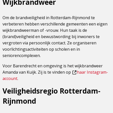
Wijkbrandweer
Om de brandveiligheid in Rotterdam-Rijnmond te
verbeteren hebben verschillende gemeenten een eigen
wijkbrandweerman of -vrouw. Hun taak is de
(brand)veiligheid en bewustwording bij inwoners te
vergroten via persoonlijk contact. Ze organiseren
voorlichtingsactiviteiten op scholen en in
seniorencomplexen.
Voor Barendrecht en omgeving is het wijkbrandweer
Amanda van Kuijk. Zij is te vinden op
haar Instagram-
Dit
account
.
is
Veiligheidsregio Rotterdam-
een
externe
Rijnmond
pagina