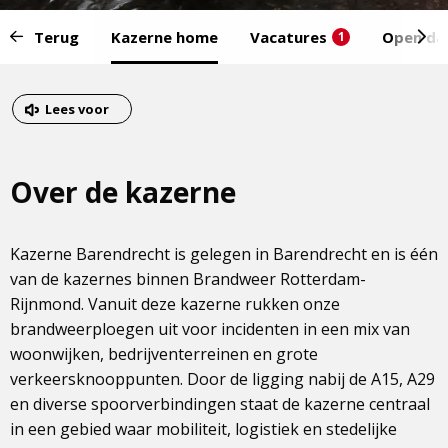
Start
Terug
Kazerne home
Vacatures
Open da
1
van
het
Eind
menu:
van
Dit
Lees voor
het
is
menu
een
Over de kazerne
externe
pagina
Kazerne Barendrecht is gelegen in Barendrecht en is één
van de kazernes binnen Brandweer Rotterdam-
Rijnmond. Vanuit deze kazerne rukken onze
brandweerploegen uit voor incidenten in een mix van
woonwijken, bedrijventerreinen en grote
verkeersknooppunten. Door de ligging nabij de A15, A29
en diverse spoorverbindingen staat de kazerne centraal
in een gebied waar mobiliteit, logistiek en stedelijke