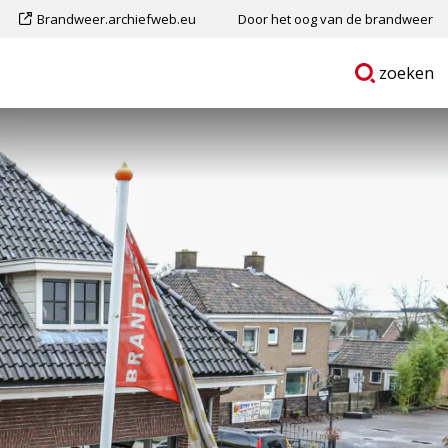
Dit
Brandweer.archiefweb.eu
Door het oog van de brandweer
is
Ga
p
zoeken
een
naar
externe
pagina