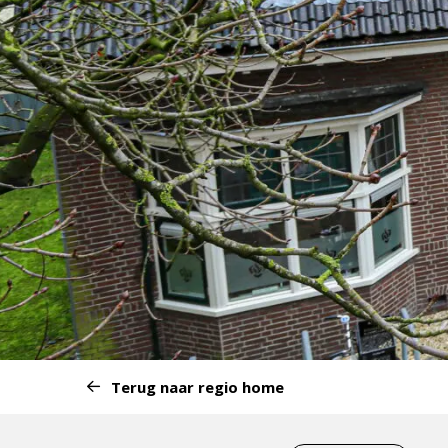
Start
Terug naar regio home
van
het
Eind
menu: