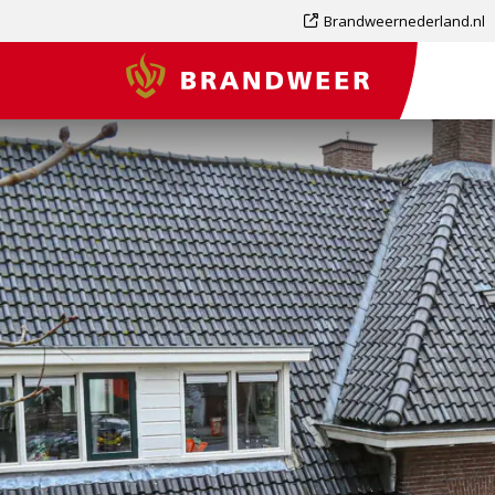
Dit
Brandweernederland.nl
is
Brandweer
een
externe
pagina