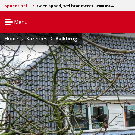
Spoed? Bel 112
Geen spoed, wel brandweer: 0900 0904
Menu
Open
navigatie
Home
Kazernes
Balkbrug