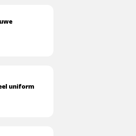
euwe
eel uniform