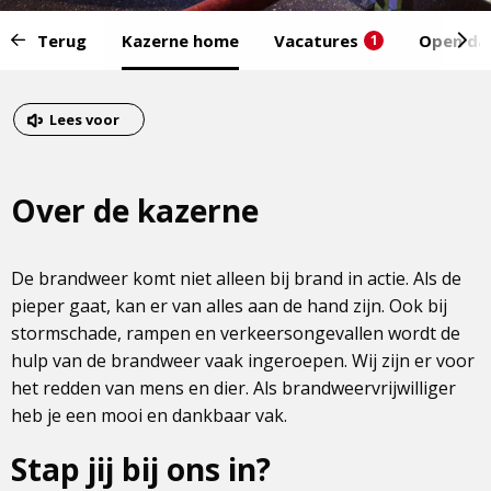
Start
Terug
Kazerne home
Vacatures
Open da
1
van
het
Eind
menu:
van
Dit
Lees voor
het
is
menu
een
Over de kazerne
externe
pagina
De brandweer komt niet alleen bij brand in actie. Als de
pieper gaat, kan er van alles aan de hand zijn. Ook bij
stormschade, rampen en verkeersongevallen wordt de
hulp van de brandweer vaak ingeroepen. Wij zijn er voor
het redden van mens en dier. Als brandweervrijwilliger
heb je een mooi en dankbaar vak.
Stap jij bij ons in?