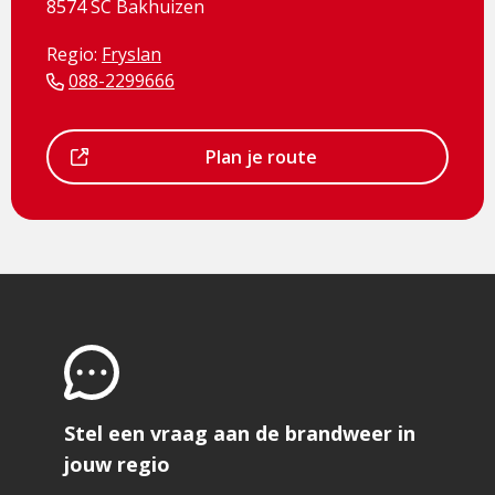
8574 SC Bakhuizen
Regio:
Fryslan
088-2299666
Dit
Plan je route
is
een
externe
pagina
Stel een vraag aan de brandweer in
jouw regio