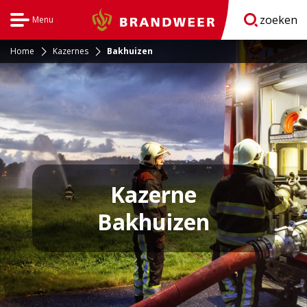
zoeken
Menu
Brandweer
Open
navigatie
Home
Kazernes
Bakhuizen
Kazerne
Bakhuizen