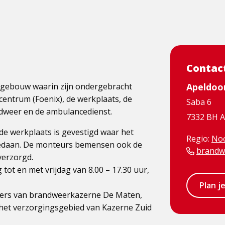
Contac
lgebouw waarin zijn ondergebracht
Apeldoo
centrum (Foenix), de werkplaats, de
Saba 6
ndweer en de ambulancedienst.
7332 BH 
de werkplaats is gevestigd waar het
Regio:
Noo
gedaan. De monteurs bemensen ook de
brandw
verzorgd.
tot en met vrijdag van 8.00 – 17.30 uur,
Plan j
igers van brandweerkazerne De Maten,
 het verzorgingsgebied van Kazerne Zuid