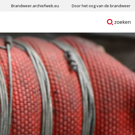
Brandweer.archiefweb.eu
Door het oog van de brandweer
Ga
p
zoeken
naar