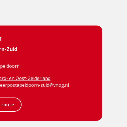
t
rn-Zuid
Apeldoorn
rd- en Oost-Gelderland
eerpostapeldoorn-zuid@vnog.nl
e route