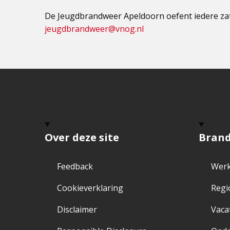
De Jeugdbrandweer Apeldoorn oefent iedere zat
jeugdbrandweer@vnog.nl
Over deze site
Bran
Feedback
Werk
Cookieverklaring
Regi
Disclaimer
Vaca