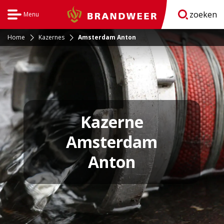
zoeken
Menu
Brandweer
Open
navigatie
Home
Kazernes
Amsterdam Anton
Kazerne
Amsterdam
Anton