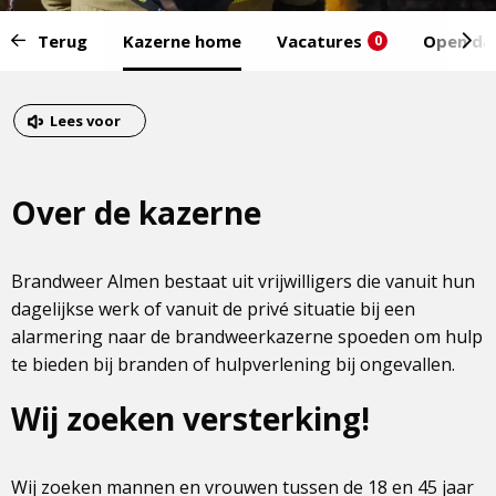
Start
Terug
Kazerne home
Vacatures
Open da
0
van
het
Eind
menu:
van
Dit
Lees voor
het
is
menu
een
Over de kazerne
externe
pagina
Brandweer Almen bestaat uit vrijwilligers die vanuit hun
dagelijkse werk of vanuit de privé situatie bij een
alarmering naar de brandweerkazerne spoeden om hulp
te bieden bij branden of hulpverlening bij ongevallen.
Wij zoeken versterking!
Wij zoeken mannen en vrouwen tussen de 18 en 45 jaar