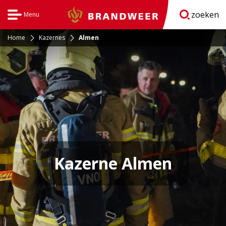
zoeken
Menu
Brandweer
Open
navigatie
Home
Kazernes
Almen
Kazerne Almen