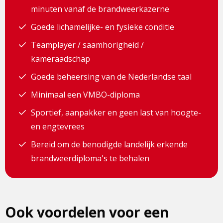
minuten vanaf de brandweerkazerne
Goede lichamelijke- en fysieke conditie
Teamplayer / saamhorigheid /
kameraadschap
Goede beheersing van de Nederlandse taal
Minimaal een VMBO-diploma
Sportief, aanpakker en geen last van hoogte-
en engtevrees
Bereid om de benodigde landelijk erkende
brandweerdiploma's te behalen
Ook voordelen voor een