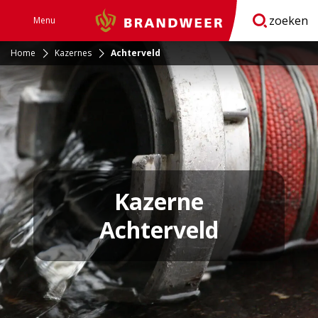
zoeken
Menu
Brandweer
Open
navigatie
Home
Kazernes
Achterveld
Kazerne
Achterveld