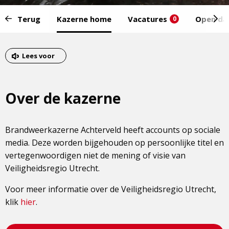
Start
Terug
Kazerne home
Vacatures
Open da
0
van
het
Eind
menu:
van
Lees voor
het
menu
Over de kazerne
Brandweerkazerne Achterveld heeft accounts op sociale
media. Deze worden bijgehouden op persoonlijke titel en
vertegenwoordigen niet de mening of visie van
Veiligheidsregio Utrecht.
Voor meer informatie over de Veiligheidsregio Utrecht,
klik
hier
.