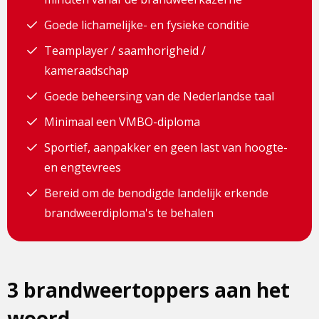
Goede lichamelijke- en fysieke conditie
Teamplayer / saamhorigheid /
kameraadschap
Goede beheersing van de Nederlandse taal
Minimaal een VMBO-diploma
Sportief, aanpakker en geen last van hoogte-
en engtevrees
Bereid om de benodigde landelijk erkende
brandweerdiploma's te behalen
3 brandweertoppers aan het
woord