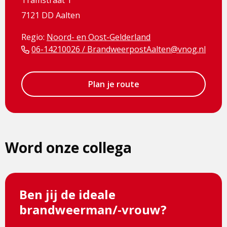
Tramstraat 1
7121 DD Aalten
Regio:
Noord- en Oost-Gelderland
06-14210026 / BrandweerpostAalten@vnog.nl
Plan je route
Word onze collega
Ben jij de ideale
brandweerman/-vrouw?