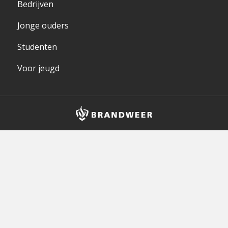
Bedrijven
Jonge ouders
Studenten
Voor jeugd
Brandweer
logo
en
homepagelink