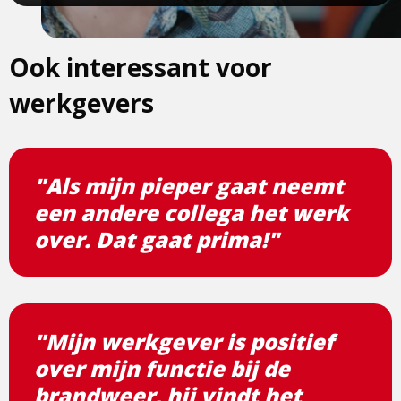
Ook interessant voor
werkgevers
"Als mijn pieper gaat neemt
een andere collega het werk
over. Dat gaat prima!"
"Mijn werkgever is positief
over mijn functie bij de
brandweer, hij vindt het