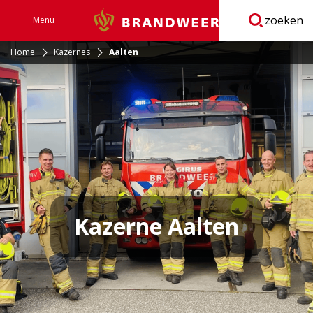
zoeken
Menu
Brandweer
Open
navigatie
Home
Kazernes
Aalten
Kazerne Aalten