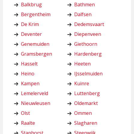
Balkbrug
Bathmen
Bergentheim
Dalfsen
De Krim
Dedemsvaart
Deventer
Diepenveen
Genemuiden
Giethoorn
Gramsbergen
Hardenberg
Hasselt
Heeten
Heino
IJsselmuiden
Kampen
Kuinre
Lemelerveld
Luttenberg
Nieuwleusen
Oldemarkt
Olst
Ommen
Raalte
Slagharen
Staphorst
Steenwijk