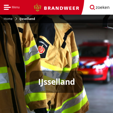
zoeken
Menu
Brandweer
Open
navigatie
Home
IJsselland
IJsselland