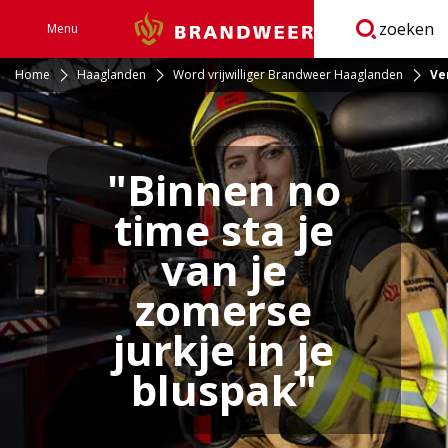
zoeken
Menu
Brandweer
Open
navigatie
Home
Haaglanden
Word vrijwilliger Brandweer Haaglanden
Ve
"Binnen no
time sta je
van je
zomerse
jurkje in je
bluspak"