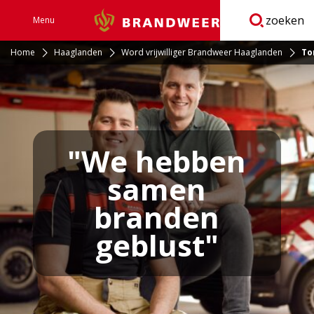
zoeken
Menu
Brandweer
Open
navigatie
Home
Haaglanden
Word vrijwilliger Brandweer Haaglanden
To
"We hebben
samen
branden
geblust"