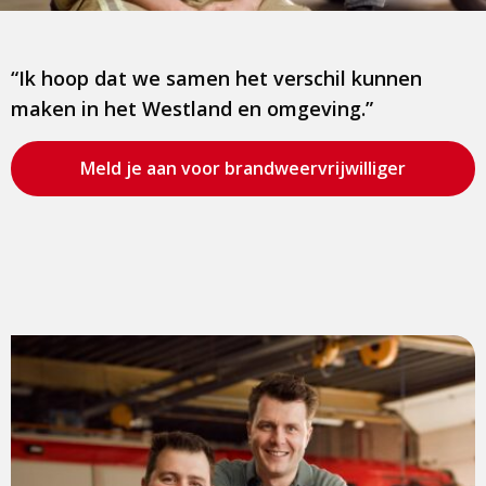
“Ik hoop dat we samen het verschil kunnen
maken in het Westland en omgeving.”
Bezoek
Meld je aan voor brandweervrijwilliger
de
pagina