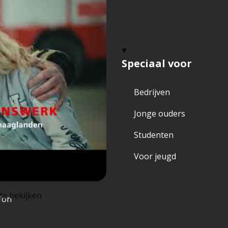
dweer
Speciaal voor
en bij de brandweer
Bedrijven
o’s en Kazernes
Jonge ouders
tures
Studenten
erwerpen
Voor jeugd
eel
te bekijken
fon