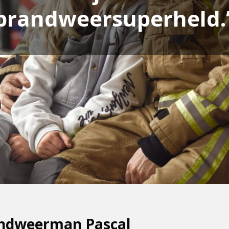
brandweersuperheld.
andweerman Pascal