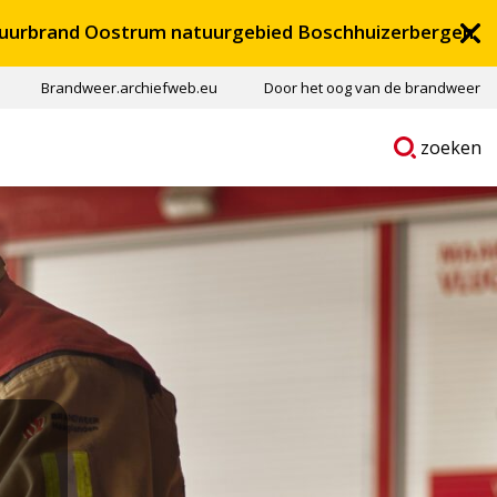
uurbrand Oostrum natuurgebied Boschhuizerbergen
Brandweer.archiefweb.eu
Door het oog van de brandweer
Ga
p
zoeken
naar