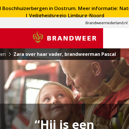
ed Boschhuizerbergen in Oostrum. Meer informatie:
Nat
| Veiligheidsregio Limburg-Noord
Brandweernederland.nl
Brandweer
den
Zara over haar vader, brandweerman Pascal
“Hij is een