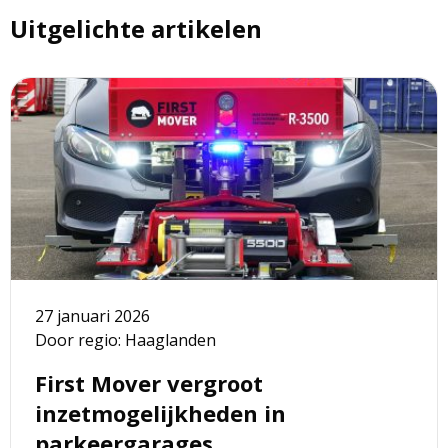
Uitgelichte artikelen
Lees
meer
over
First
Mover
vergroot
inzetmogelijkheden
in
parkeergarages
27 januari 2026
Door regio: Haaglanden
First Mover vergroot
inzetmogelijkheden in
parkeergarages