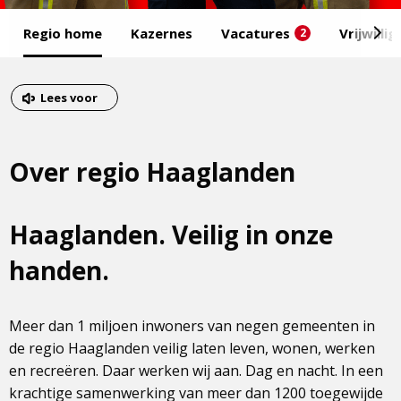
Start
Regio home
Kazernes
Vacatures
Vrijwilli
2
van
het
Eind
menu
van
Dit
Lees voor
het
is
menu
een
Over regio Haaglanden
externe
pagina
Haaglanden. Veilig in onze
handen.
Meer dan 1 miljoen inwoners van negen gemeenten in
de regio Haaglanden veilig laten leven, wonen, werken
en recreëren. Daar werken wij aan. Dag en nacht. In een
krachtige samenwerking van meer dan 1200 toegewijde