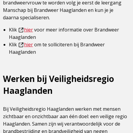
brandweervrouw te worden volg je eerst de leergang
Manschap bij Brandweer Haaglanden en kun je je
daarna specialiseren.
Klik
hier
voor meer informatie over Brandweer
Dit
Haaglanden
is
Klik
hier
om te solliciteren bij Brandweer
een
Dit
Haaglanden
externe
is
pagina
een
externe
Werken bij Veiligheidsregio
pagina
Haaglanden
Bij Veiligheidsregio Haaglanden werken met mensen
zichtbaar en onzichtbaar aan één doel: een veilige regio
Haaglanden. Samen zijn wij verantwoordelijk voor de
brandbestrijding en brandveiligheid van negen