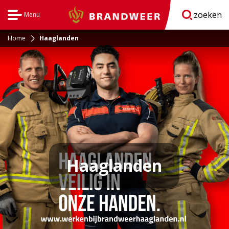
zoeken
Menu
Brandweer
Open
navigatie
Home
Haaglanden
Haaglanden