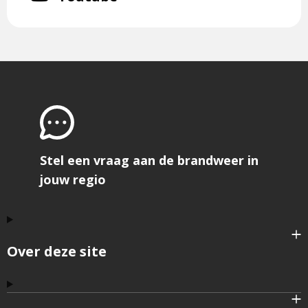
pagina
twitter
is
ons
externe
Instagram
een
op
pagina
externe
Youtube
pagina
Stel een vraag aan de brandweer in
jouw regio
Over deze site