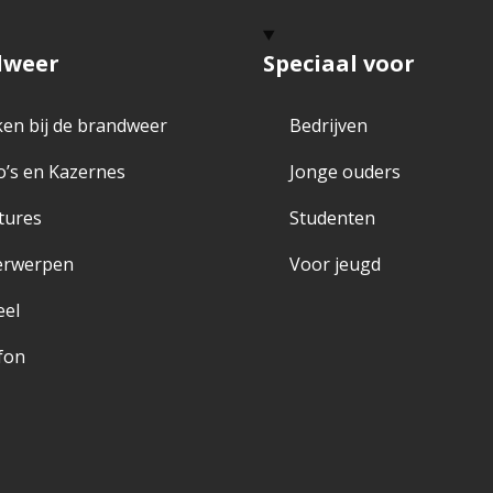
dweer
Speciaal voor
en bij de brandweer
Bedrijven
o’s en Kazernes
Jonge ouders
tures
Studenten
erwerpen
Voor jeugd
eel
fon