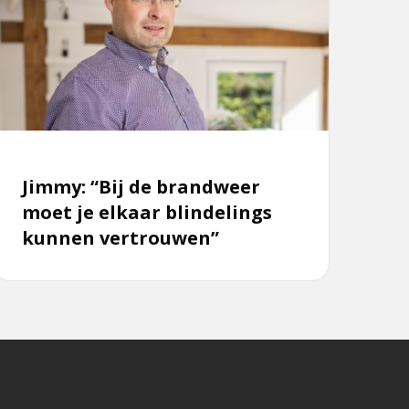
immy:
Bij
e
brandweer
moet
e
lkaar
lindelings
Jimmy: “Bij de brandweer
kunnen
moet je elkaar blindelings
ertrouwen”
kunnen vertrouwen”