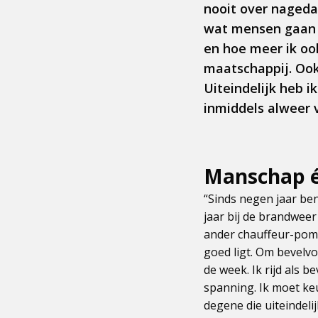
nooit over nageda
wat mensen gaan p
en hoe meer ik ook
maatschappij. Ook
Uiteindelijk heb i
inmiddels alweer v
Manschap é
“Sinds negen jaar ben
jaar bij de brandweer
ander chauffeur-pomp
goed ligt. Om bevelvo
de week. Ik rijd als 
spanning. Ik moet keu
degene die uiteindelij