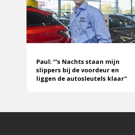
Paul:
"'s
Nachts
staan
mijn
slippers
bij
de
Paul: "'s Nachts staan mijn
voordeur
slippers bij de voordeur en
en
liggen de autosleutels klaar"
liggen
de
autosleutels
klaar"