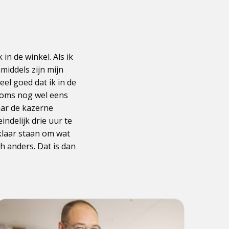
in de winkel. Als ik
nmiddels zijn mijn
eel goed dat ik in de
soms nog wel eens
aar de kazerne
indelijk drie uur te
klaar staan om wat
h anders. Dat is dan
ees
meer
ver