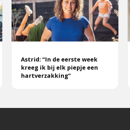
Astrid:
J
“In
“
de
d
eerste
week
kreeg
j
ik
e
bij
b
Astrid: “In de eerste week
elk
kreeg ik bij elk piepje een
piepje
v
hartverzakking”
een
hartverzakking”