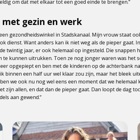
ldig om dat met elkaar tot een goed einde te brengen.”
 met gezin en werk
een gezondheidswinkel in Stadskanaal. Mijn vrouw staat ook 
ook dienst. Want anders kan ik niet weg als de pieper gaat. I
de twintig jaar, er ook helemaal op ingesteld. Die snappen h
m te kunnen uitrukken. Toen ze nog jonger waren was het 
keer opgepiept en ben met de kinderen op de achterbank n
ik binnen een half uur wel klaar zou zijn, maar het bleek uite
bben we ook nu nog wel eens een moment dat we helemaal 
t zijn allen, en dat dan de pieper gaat. Dan loopt de dag toc
ddels aan gewend.”
Lees
L
meer
over
o