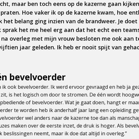
cht, maar ben toch eens op de kazerne gaan kijken
raten. Hoe vaker ik op de kazerne kwam, hoe enth
 het belang ging inzien van de brandweer. Je doet 
 sprak het me heel erg aan dat het echt een teams
k na overleg met mijn vrouw besloten me ook aan te 
ijftien jaar geleden. Ik heb er nooit spijt van gehad
n bevelvoerder
 ik ook bevelvoerder. Ik werd ervoor gevraagd en heb ja gez
 zit, is het logisch om door te stromen. De één wordt hoogwe
bediende of bevelvoerder. Wat je gaat doen, hangt er maar
erder te worden heb ik anderhalf jaar lang een opleiding g
bevelvoerder wel anders naar de kazerne toe dan als mansch
zes maken over de eerste inzet, de druk is hoger. Als bevel
k beslissingen neemt, maar ik doe dat altijd in overleg.”