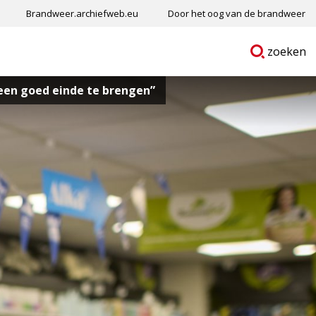
Brandweer.archiefweb.eu
Door het oog van de brandweer
Ga
p
zoeken
naar
 een goed einde te brengen”