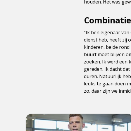
houden. Het was gewe
Combinatie
“Ik ben eigenaar van 
dienst heb, heeft zij 
kinderen, beide rond 
buurt moet blijven o
zoeken. Ik werd een 
gereden. Ik dacht dat 
duren. Natuurlijk he
leuks te gaan doen me
zo, daar zijn we inmi
Lees
meer
over