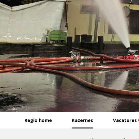
Start
Regio home
Kazernes
Vacatures
van
het
Eind
menu