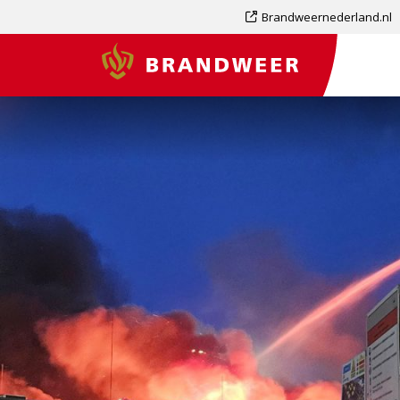
Dit
Brandweernederland.nl
is
Brandweer
een
externe
pagina