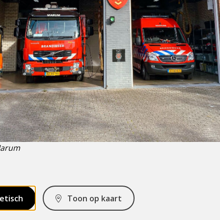
Marum
etisch
Toon op kaart