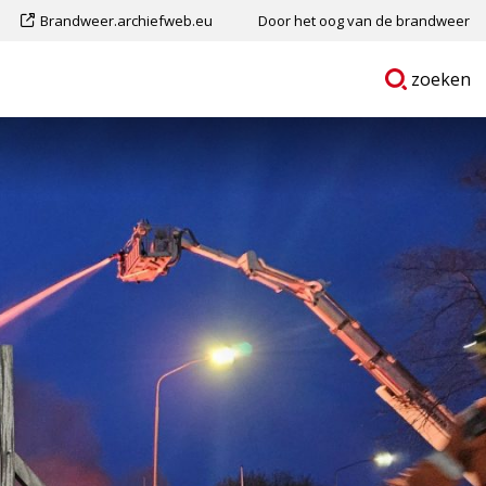
Dit
Brandweer.archiefweb.eu
Door het oog van de brandweer
is
Ga
p
zoeken
een
naar
externe
pagina