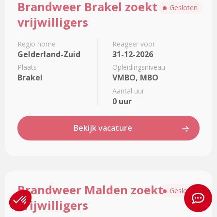
Brandweer Brakel zoekt
meer
Gesloten
over
vrijwilligers
Brandweer
Brakel
Regio home
Reageer voor
zoekt
Gelderland-Zuid
31-12-2026
vrijwilligers
Plaats
Opleidingsniveau
Brakel
VMBO, MBO
Aantal uur
0 uur
Bekijk vacature
Lees
Brandweer Malden zoekt
meer
Gesloten
over
vrijwilligers
Brandweer