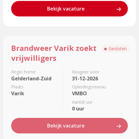
Bekijk vacature
Lees
Brandweer Varik zoekt
meer
Gesloten
over
vrijwilligers
Brandweer
Varik
Regio home
Reageer voor
zoekt
Gelderland-Zuid
31-12-2026
vrijwilligers
Plaats
Opleidingsniveau
Varik
VMBO
Aantal uur
0 uur
Bekijk vacature