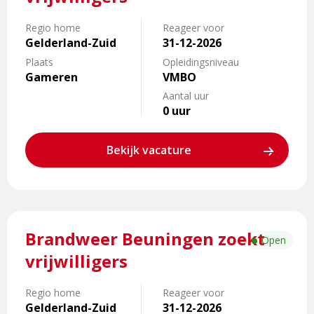
Brandweer
Gameren
Regio home
Reageer voor
zoekt
Gelderland-Zuid
31-12-2026
vrijwilligers
Plaats
Opleidingsniveau
Gameren
VMBO
Aantal uur
0 uur
Bekijk vacature
Lees
Brandweer Beuningen zoekt
meer
Open
over
vrijwilligers
Brandweer
Beuningen
Regio home
Reageer voor
zoekt
Gelderland-Zuid
31-12-2026