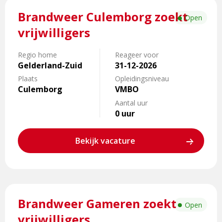
Lees
Brandweer Culemborg zoekt
meer
Open
over
vrijwilligers
Brandweer
Culemborg
Regio home
Reageer voor
zoekt
Gelderland-Zuid
31-12-2026
vrijwilligers
Plaats
Opleidingsniveau
Culemborg
VMBO
Aantal uur
0 uur
Bekijk vacature
Lees
Brandweer Gameren zoekt
meer
Open
over
vrijwilligers