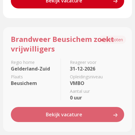
Bekijk vacature
Lees
Brandweer Beusichem zoekt
meer
Gesloten
over
vrijwilligers
Brandweer
Beusichem
Regio home
Reageer voor
zoekt
Gelderland-Zuid
31-12-2026
vrijwilligers
Plaats
Opleidingsniveau
Beusichem
VMBO
Aantal uur
0 uur
Bekijk vacature