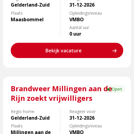
zoekt
Gelderland-Zuid
31-12-2026
vrijwilligers
Plaats
Opleidingsniveau
Maasbommel
VMBO
Aantal uur
0 uur
Bekijk vacature
Lees
Brandweer Millingen aan de
meer
Open
over
Rijn zoekt vrijwilligers
Brandweer
Millingen
Regio home
Reageer voor
aan
Gelderland-Zuid
31-12-2026
de
Plaats
Opleidingsniveau
Rijn
Millingen aan de
VMBO