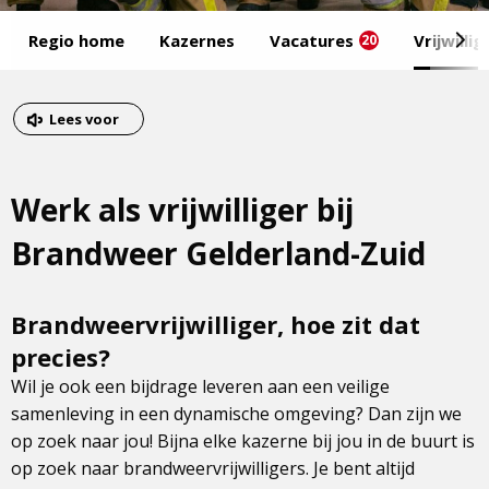
Start
Regio home
Kazernes
Vacatures
Vrijwilli
20
van
het
Eind
menu
van
Dit
Lees voor
het
is
menu
een
Werk als vrijwilliger bij
externe
pagina
Brandweer Gelderland-Zuid
Brandweervrijwilliger, hoe zit dat
precies?
Wil je ook een bijdrage leveren aan een veilige
samenleving in een dynamische omgeving? Dan zijn we
op zoek naar jou! Bijna elke kazerne bij jou in de buurt is
op zoek naar brandweervrijwilligers. Je bent altijd