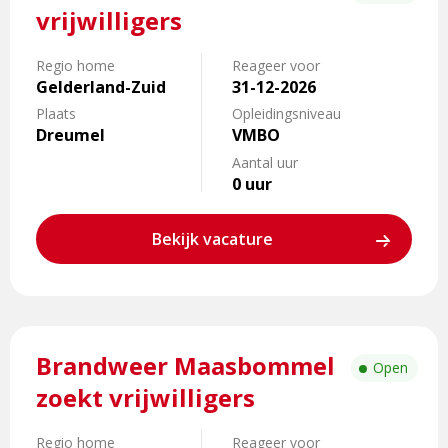
over
vrijwilligers
Brandweer
Dreumel
Regio home
Reageer voor
zoekt
Gelderland-Zuid
31-12-2026
vrijwilligers
Plaats
Opleidingsniveau
Dreumel
VMBO
Aantal uur
0 uur
Bekijk vacature
Lees
Brandweer Maasbommel
meer
Open
over
zoekt vrijwilligers
Brandweer
Maasbommel
Regio home
Reageer voor