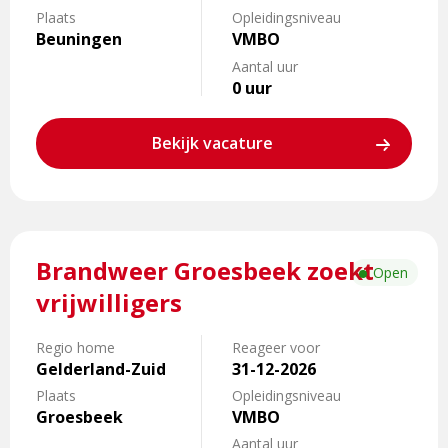
vrijwilligers
Plaats
Opleidingsniveau
Beuningen
VMBO
Aantal uur
0 uur
Bekijk vacature
Lees
Brandweer Groesbeek zoekt
meer
Open
over
vrijwilligers
Brandweer
Groesbeek
Regio home
Reageer voor
zoekt
Gelderland-Zuid
31-12-2026
vrijwilligers
Plaats
Opleidingsniveau
Groesbeek
VMBO
Aantal uur