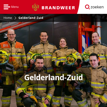
zoeken
Menu
Brandweer
Open
navigatie
Home
Gelderland-Zuid
Gelderland-Zuid