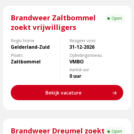
Lees
Brandweer Zaltbommel
meer
Open
over
zoekt vrijwilligers
Brandweer
Zaltbommel
Regio home
Reageer voor
zoekt
Gelderland-Zuid
31-12-2026
vrijwilligers
Plaats
Opleidingsniveau
Zaltbommel
VMBO
Aantal uur
0 uur
Bekijk vacature
Lees
Brandweer Dreumel zoekt
meer
Open