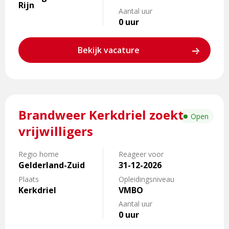
Rijn
zoekt
Aantal uur
vrijwilligers
0 uur
Bekijk vacature
Lees
Brandweer Kerkdriel zoekt
meer
Open
over
vrijwilligers
Brandweer
Kerkdriel
Regio home
Reageer voor
zoekt
Gelderland-Zuid
31-12-2026
vrijwilligers
Plaats
Opleidingsniveau
Kerkdriel
VMBO
Aantal uur
0 uur